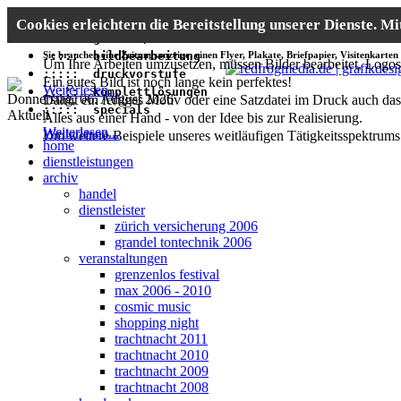
:::::  gestaltung 
Cookies erleichtern die Bereitstellung unserer Dienste. M
:::::  grafics/satz 
Sie brauchen eine Zeitungsanzeige, einen Flyer, Plakate, Bri
:::::  bildbearbeitung 
Um Ihre Arbeiten umzusetzen, müssen Bilder bearbeitet, 
:::::  druckvorstufe 
Ein gutes Bild ist 
Weiterlesen...
:::::  komplettlösungen 
Donnerstag, 06. August 2026
Damit ein fertiges Motiv oder eine Satzdatei im Druck auch das
:::::  specials
Aktuell
Alles aus einer Hand - von 
Weiterlesen...
Weiterlesen...
Um weitere Beispiele unseres weitläufigen Täti
home
dienstleistungen
archiv
handel
dienstleister
zürich versicherung 2006
grandel tontechnik 2006
veranstaltungen
grenzenlos festival
max 2006 - 2010
cosmic music
shopping night
trachtnacht 2011
trachtnacht 2010
trachtnacht 2009
trachtnacht 2008