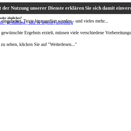
it der Nutzung unserer Dienste erklären Sie sich damit einve
efpapier, Visitenkarten oder ähnliches?
Logos eingebettet, Texte hinzugefügt werden - und vieles mehr
noch lange kein perfekt
 gewünschte Ergebnis erzielt, müssen viele verschiedene Vorbereitungs
der Idee bis zur Realisierung.
gkeitsspektrums zu sehen, klicken Sie auf "Weiterle