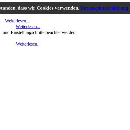
rstanden, dass wir Cookies verwenden.
Datenschutzerklärung
...
Weiterlesen...
es!
Weiterlesen...
- und Einstellungschritte beachtet werden.
sen..."
Weiterlesen...