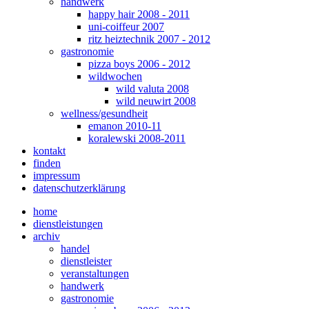
handwerk
happy hair 2008 - 2011
uni-coiffeur 2007
ritz heiztechnik 2007 - 2012
gastronomie
pizza boys 2006 - 2012
wildwochen
wild valuta 2008
wild neuwirt 2008
wellness/gesundheit
emanon 2010-11
koralewski 2008-2011
kontakt
finden
impressum
datenschutzerklärung
home
dienstleistungen
archiv
handel
dienstleister
veranstaltungen
handwerk
gastronomie