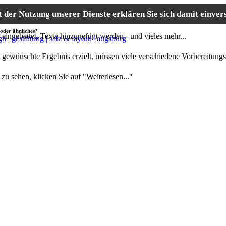
it der Nutzung unserer Dienste erklären Sie sich damit einve
efpapier, Visitenkarten oder ähnliches?
Logos eingebettet, Texte hinzugefügt werden - und vieles mehr
noch lange kein perfekt
 gewünschte Ergebnis erzielt, müssen viele verschiedene Vorbereitungs
der Idee bis zur Realisierung.
gkeitsspektrums zu sehen, klicken Sie auf "Weiterle