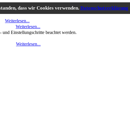
rstanden, dass wir Cookies verwenden.
Datenschutzerklärung
...
Weiterlesen...
es!
Weiterlesen...
- und Einstellungschritte beachtet werden.
sen..."
Weiterlesen...